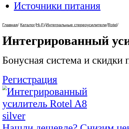
Источники питания
/
/
/
/
/
Главная
Каталог
Hi-Fi
Интегральные стереоусилители
Rotel
Интегрированный усил
Бонусная система и скидки 
Регистрация
Нашли дешевле? Снизим це