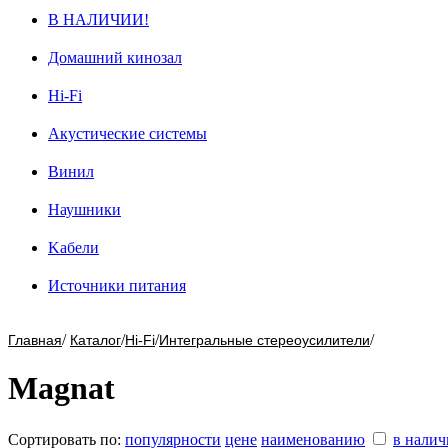
В НАЛИЧИИ!
Домашний кинозал
Hi-Fi
Акустические системы
Винил
Наушники
Kабели
Источники питания
/
/
/
/
Главная
Каталог
Hi-Fi
Интегральные стереоусилители
Magnat
Сортировать по:
популярности
цене
наименованию
в нали