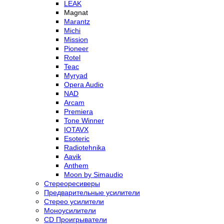
LEAK
Magnat
Marantz
Michi
Mission
Pioneer
Rotel
Teac
Myryad
Opera Audio
NAD
Arcam
Premiera
Tone Winner
IOTAVX
Esoteric
Radiotehnika
Aavik
Anthem
Moon by Simaudio
Стереоресиверы
Предварительные усилители
Стерео усилители
Моноусилители
CD Проигрыватели