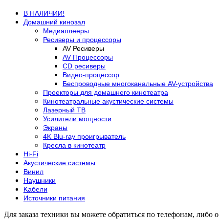
В НАЛИЧИИ!
Домашний кинозал
Медиаплееры
Ресиверы и процессоры
AV Ресиверы
AV Процессоры
CD ресиверы
Видео-процессор
Беспроводные многоканальные AV-устройства
Проекторы для домашнего кинотеатра
Кинотеатральные акустические системы
Лазерный ТВ
Усилители мощности
Экраны
4K Blu-ray проигрыватель
Кресла в кинотеатр
Hi-Fi
Акустические системы
Винил
Наушники
Kабели
Источники питания
Для заказа техники вы можете обратиться по телефонам, либо о