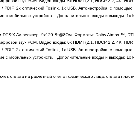
фровой звук PCM. Видео входы: 6x HDMI (2.1, HDCP 2.2, 4K, HDR 1
S / PDIF, 2x оптический Toslink, 1х USB. Автонастройка: с помощ
е с мобильных устройств. Дополнительные входы и выходы: 1x ИК
 и DTS:X AV-ресивер. 9x120 Вт@8Ом. Форматы: Dolby Atmos ™, DTS:X, 
фровой звук PCM. Видео входы: 6x HDMI (2.1, HDCP 2.2, 4K, HDR 1
S / PDIF, 2x оптический Toslink, 1х USB. Автонастройка: с помощ
е с мобильных устройств. Дополнительные входы и выходы: 1x ИК
чёт, оплата на расчётный счёт от физического лица, оплата пласт