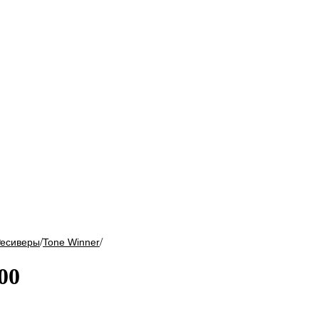
/
/
Ресиверы
Tone Winner
00