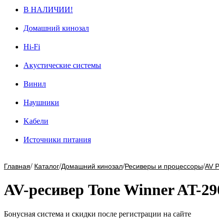
В НАЛИЧИИ!
Домашний кинозал
Hi-Fi
Акустические системы
Винил
Наушники
Kабели
Источники питания
/
/
/
/
Главная
Каталог
Домашний кинозал
Ресиверы и процессоры
AV 
AV-ресивер Tone Winner AT-29
Бонусная система и скидки после регистрации на сайте