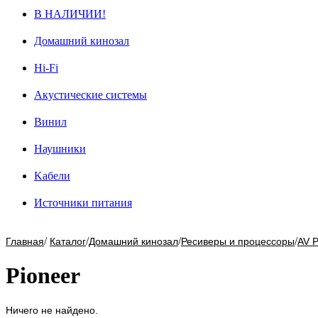
В НАЛИЧИИ!
Домашний кинозал
Hi-Fi
Акустические системы
Винил
Наушники
Kабели
Источники питания
/
/
/
/
Главная
Каталог
Домашний кинозал
Ресиверы и процессоры
AV 
Pioneer
Ничего не найдено.