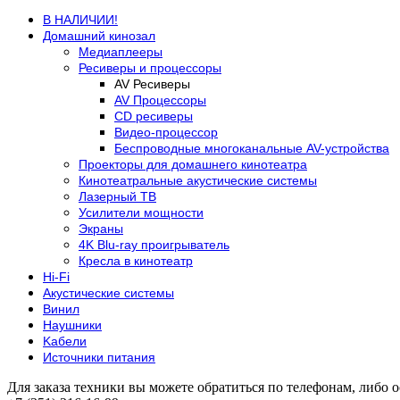
В НАЛИЧИИ!
Домашний кинозал
Медиаплееры
Ресиверы и процессоры
AV Ресиверы
AV Процессоры
CD ресиверы
Видео-процессор
Беспроводные многоканальные AV-устройства
Проекторы для домашнего кинотеатра
Кинотеатральные акустические системы
Лазерный ТВ
Усилители мощности
Экраны
4K Blu-ray проигрыватель
Кресла в кинотеатр
Hi-Fi
Акустические системы
Винил
Наушники
Kабели
Источники питания
Для заказа техники вы можете обратиться по телефонам, либо о