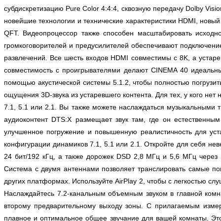
субдискретизацию Pure Color 4:4:4, сквозную передачу Dolby Vi
новейшие технологии и технические характеристики HDMI, новы
QFT. Видеопроцессор также способен масштабировать исходно
громкоговорителей и предусилителей обеспечивают подключение
развлечений. Все шесть входов HDMI совместимы с 8K, а устар
совместимость с проигрывателями делают CINEMA 40 идеальны
помощью акустической системы 5.1.2, чтобы полностью погрузит
ощущения 3D-звука из устаревшего контента. Для тех, у кого нет
7.1, 5.1 или 2.1. Вы также можете наслаждаться музыкальными 
аудиоконтент DTS:X размещает звук там, где он естественны
улучшенное погружение и повышенную реалистичность для уста
конфигурации динамиков 7.1, 5.1 или 2.1. Откройте для себя н
24 бит/192 кГц, а также дорожек DSD 2,8 МГц и 5,6 МГц через
Система с двумя антеннами позволяет транслировать самые попу
других платформах. Используйте AirPlay 2, чтобы с легкостью сл
Наслаждайтесь 7.2-канальным объемным звуком в главной комн
второму предварительному выходу зоны. С прилагаемым изме
плавное и оптимальное общее звучание для вашей комнаты. Э