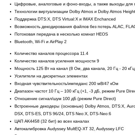
Цифровые, аналоговые и фоно-входы, а также выходы для 
Технологии виртуализации Dolby Atmos и Dolby Atmos Heigh
Поддержка DTS:X, DTS Virtual:X и IMAX Enchanced
Возможность декодирования файлов без потерь ALAC, FLAC 
Потоковая передача в несколько комнат HEOS
Bluetooth, Wi-Fi и AirPlay 2
Количество каналов процессора 11.4
Количество каналов усиления мощности 9
Мощность 125 Вт на канал (8 Ом, два канала, 20 Гц - 20 кГц
Усилители на дискретных элементах
Входная чувствительность/импеданс 200 мВ/47 кОм
Диапазон частот 10 Гц – 100 кГц (+1, -3 дБ, режим Pure Direc
Отношение сигнал/шум 100 дБ (режим Pure Direct)
Встроенные декодеры (основные) Dolby Atmos, DTS:X, Auro-3D,
DSX, DTS-ES, DTS 96/24, DTS Neo:X, DTS-Neo:6
ЦАП AK4458 (32 бит) во всех каналах
Автокалибровка Audyssey MultEQ-XT 32, Audyssey LFC