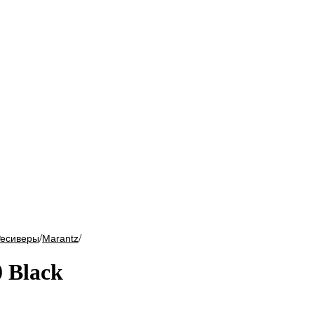
/
/
Ресиверы
Marantz
 Black