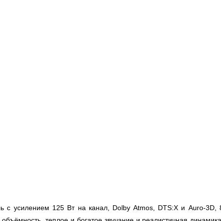
ь с усилением 125 Вт на канал, Dolby Atmos, DTS:X и Auro-3D
объёмность, теплое и богатое звучание и реалистичная динамик