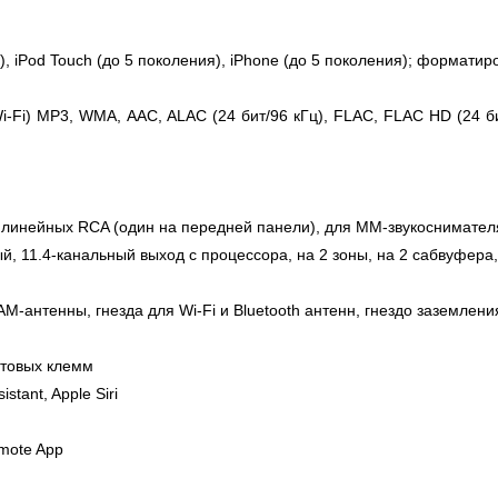
я), iPod Touch (до 5 поколения), iPhone (до 5 поколения); формат
Fi) MP3, WMA, AAC, ALAC (24 бит/96 кГц), FLAC, FLAC HD (24 бит
 линейных RCA (один на передней панели), для MM-звукоснимателя
, 11.4-канальный выход с процессора, на 2 зоны, на 2 сабвуфера, 
AM-антенны, гнезда для Wi-Fi и Bluetooth антенн, гнездо заземлени
нтовых клемм
tant, Apple Siri
mote App