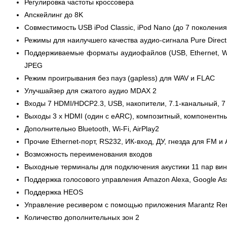
Регулировка частоты кроссовера
Апскейлинг до 8K
Совместимость USB iPod Classic, iPod Nano (до 7 поколени
Режимы для наилучшего качества аудио-сигнала Pure Direct
Поддерживаемые форматы аудиофайлов (USB, Ethernet, Wi-
JPEG
Режим проигрывания без пауз (gapless) для WAV и FLAC
Улучшайзер для сжатого аудио MDAX 2
Входы 7 HDMI/HDCP2.3, USB, накопители, 7.1-канальный, 7
Выходы 3 х HDMI (один с eARC), композитный, компонентный
Дополнительно Bluetooth, Wi-Fi, AirPlay2
Прочие Ethernet-порт, RS232, ИК-вход, ДУ, гнезда для FM и 
Возможность переименования входов
Выходные терминалы для подключения акустики 11 пар ви
Поддержка голосового управления Amazon Alexa, Google Assis
Поддержка HEOS
Управление ресивером с помощью приложения Marantz Re
Количество дополнительных зон 2