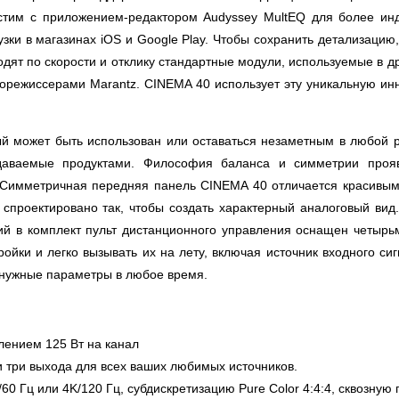
стим с приложением-редактором Audyssey MultEQ для более ин
узки в магазинах iOS и Google Play. Чтобы сохранить детализацию
дят по скорости и отклику стандартные модули, используемые в др
орежиссерами Marantz. CINEMA 40 использует эту уникальную инно
ый может быть использован или оставаться незаметным в любой р
даваемые продуктами. Философия баланса и симметрии прояв
. Симметричная передняя панель CINEMA 40 отличается красивы
е спроектировано так, чтобы создать характерный аналоговый в
ий в комплект пульт дистанционного управления оснащен четырь
ойки и легко вызывать их на лету, включая источник входного сиг
 нужные параметры в любое время.
лением 125 Вт на канал
 три выхода для всех ваших любимых источников.
 Гц или 4K/120 Гц, субдискретизацию Pure Color 4:4:4, сквозную п