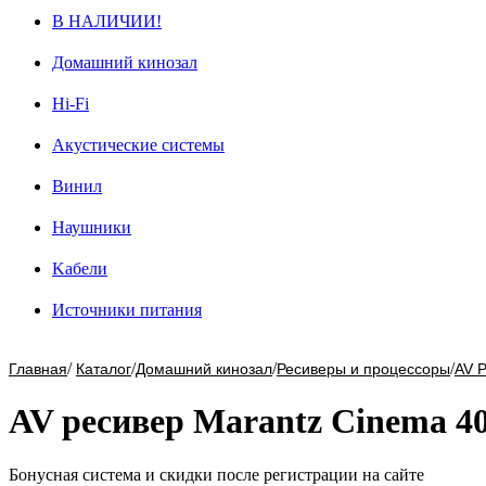
В НАЛИЧИИ!
Домашний кинозал
Hi-Fi
Акустические системы
Винил
Наушники
Kабели
Источники питания
/
/
/
/
Главная
Каталог
Домашний кинозал
Ресиверы и процессоры
AV 
AV ресивер Marantz Cinema 40
Бонусная система и скидки после регистрации на сайте