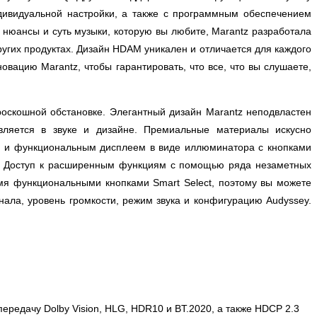
дивидуальной настройки, а также с программным обеспечением
, нюансы и суть музыки, которую вы любите, Marantz разработала
угих продуктах. Дизайн HDAM уникален и отличается для каждого
вацию Marantz, чтобы гарантировать, что все, что вы слушаете,
оскошной обстановке. Элегантный дизайн Marantz неподвластен
ляется в звуке и дизайне. Премиальные материалы искусно
м и функциональным дисплеем в виде иллюминатора с кнопками
ид. Доступ к расширенным функциям с помощью ряда незаметных
мя функциональными кнопками Smart Select, поэтому вы можете
нала, уровень громкости, режим звука и конфигурацию Audyssey.
ередачу Dolby Vision, HLG, HDR10 и BT.2020, а также HDCP 2.3