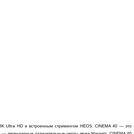
, 8K Ultra HD и встроенным стримингом HEOS. CINEMA 40 — это
а — легендарные отличительные черты звука Marantz. CINEMA 40