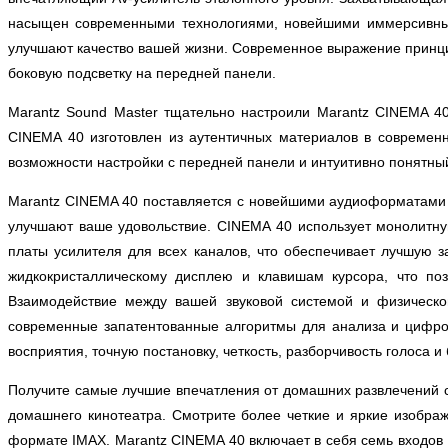
насыщен современными технологиями, новейшими иммерсивным
улучшают качество вашей жизни. Современное выражение принци
боковую подсветку на передней панели.
Marantz Sound Master тщательно настроили Marantz CINEMA 4
CINEMA 40 изготовлен из аутентичных материалов в современн
возможности настройки с передней панели и интуитивно понятны
Marantz CINEMA 40 поставляется с новейшими аудиоформатами 
улучшают ваше удовольствие. CINEMA 40 использует монолитную
платы усилителя для всех каналов, что обеспечивает лучшую 
жидкокристаллическому дисплею и клавишам курсора, что по
Взаимодействие между вашей звуковой системой и физическо
современные запатентованные алгоритмы для анализа и цифро
восприятия, точную постановку, четкость, разборчивость голоса
Получите самые лучшие впечатления от домашних развлечений с
домашнего кинотеатра. Смотрите более четкие и яркие изобра
формате IMAX. Marantz CINEMA 40 включает в себя семь входов 