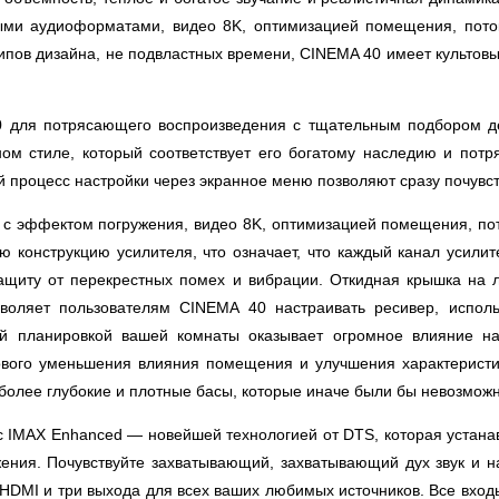
и аудиоформатами, видео 8K, оптимизацией помещения, поток
пов дизайна, не подвластных времени, CINEMA 40 имеет культов
0 для потрясающего воспроизведения с тщательным подбором де
ом стиле, который соответствует его богатому наследию и потр
й процесс настройки через экранное меню позволяют сразу почувс
с эффектом погружения, видео 8K, оптимизацией помещения, пот
 конструкцию усилителя, что означает, что каждый канал усилит
защиту от перекрестных помех и вибрации. Откидная крышка на 
зволяет пользователям CINEMA 40 настраивать ресивер, испол
й планировкой вашей комнаты оказывает огромное влияние на к
вого уменьшения влияния помещения и улучшения характеристик 
 и более глубокие и плотные басы, которые иначе были бы невозм
 IMAX Enhanced — новейшей технологией от DTS, которая устанавл
жения. Почувствуйте захватывающий, захватывающий дух звук и
HDMI и три выхода для всех ваших любимых источников. Все вход