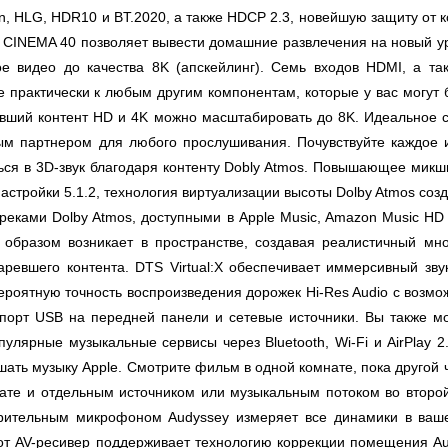
sion, HLG, HDR10 и BT.2020, а также HDCP 2.3, новейшую защиту от
й CINEMA 40 позволяет вывести домашние развлечения на новый 
е видео до качества 8K (апскейлинг). Семь входов HDMI, а т
 практически к любым другим компонентам, которые у вас могут
евший контент HD и 4K можно масштабировать до 8K. Идеальное 
м партнером для любого прослушивания. Почувствуйте каждое и
ься в 3D-звук благодаря контенту Dobly Atmos. Повышающее микш
 настройки 5.1.2, технология виртуализации высоты Dolby Atmos со
треками Dolby Atmos, доступными в Apple Music, Amazon Music H
м образом возникает в пространстве, создавая реалистичный м
ревшего контента. DTS Virtual:X обеспечивает иммерсивный зву
евероятную точность воспроизведения дорожек Hi-Res Audio с воз
 порт USB на передней панели и сетевые источники. Вы также м
лярные музыкальные сервисы через Bluetooth, Wi-Fi и AirPlay 2. 
ушать музыку Apple. Смотрите фильм в одной комнате, пока другой ч
ате и отдельным источником или музыкальным потоком во второй
рительным микрофоном Audyssey измеряет все динамики в вашей
тот AV-ресивер поддерживает технологию коррекции помещения A