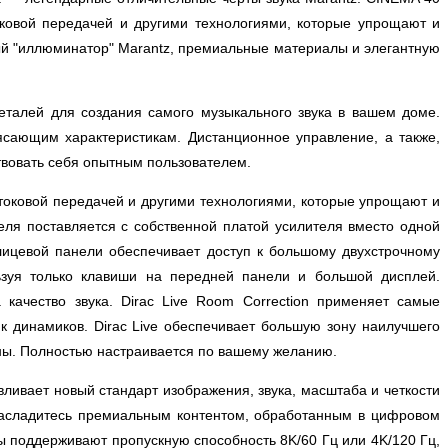
овой передачей и другими технологиями, которые упрощают и
ый "иллюминатор" Marantz, премиальные материалы и элегантную
талей для создания самого музыкального звука в вашем доме.
ясающим характеристикам. Дистанционное управление, а также,
твовать себя опытным пользователем.
оковой передачей и другими технологиями, которые упрощают и
еля поставляется с собственной платой усилителя вместо одной
лицевой панели обеспечивает доступ к большому двухстрочному
ьзуя только клавиши на передней панели и большой дисплей.
ачество звука. Dirac Live Room Correction применяет самые
динамиков. Dirac Live обеспечивает большую зону наилучшего
ожны. Полностью настраивается по вашему желанию.
ивает новый стандарт изображения, звука, масштаба и четкости
 насладитесь премиальным контентом, обработанным в цифровом
ы поддерживают пропускную способность 8K/60 Гц или 4K/120 Гц,