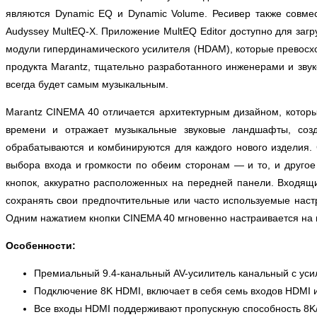
являются Dynamic EQ и Dynamic Volume. Ресивер также совме
Audyssey MultEQ-X. Приложение MultEQ Editor доступно для загр
модули гипердинамического усилителя (HDAM), которые превосхо
продукта Marantz, тщательно разработанного инженерами и звук
всегда будет самым музыкальным.
Marantz CINEMA 40 отличается архитектурным дизайном, котор
времени и отражает музыкальные звуковые ландшафты, соз
обрабатываются и комбинируются для каждого нового изделия
выбора входа и громкости по обеим сторонам — и то, и друго
кнопок, аккуратно расположенных на передней панели. Входящ
сохранять свои предпочтительные или часто используемые настр
Одним нажатием кнопки CINEMA 40 мгновенно настраивается на
Особенности:
Премиальный 9.4-канальный AV-усилитель канальный с уси
Подключение 8K HDMI, включает в себя семь входов HDMI и
Все входы HDMI поддерживают пропускную способность 8K/60