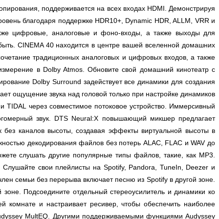
 копирования, поддерживается на всех входах HDMI. Демонстрируя
уровень благодаря поддержке HDR10+, Dynamic HDR, ALLM, VRR и
акже цифровые, аналоговые и фоно-входы, а также выходы для
 быть. CINEMA 40 находится в центре вашей вселенной домашних
сочетание традиционных аналоговых и цифровых входов, а также
змерение в Dolby Atmos. Обновите свой домашний кинотеатр с
ирование Dolby Surround задействует все динамики для создания
здает ощущение звука над головой только при настройке динамиков
D и TIDAL через совместимое потоковое устройство. Иммерсивный
ногомерный звук. DTS Neural:X повышающий микшер предлагает
к без каналов высоты, создавая эффекты виртуальной высоты в
можностью декодирования файлов без потерь ALAC, FLAC и WAV до
ожете слушать другие популярные типы файлов, такие, как MP3.
Слушайте свои плейлисты на Spotify, Pandora, TuneIn, Deezer и
лен семьи без перерыва включает песню из Spotify в другой зоне.
 зоне. Подсоедините отдельный стереоусилитель и динамики ко
 комнате и настраивает ресивер, чтобы обеспечить наиболее
udyssey MultEQ. Другими поддерживаемыми функциями Audyssey