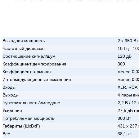
Выходная мощность
2 х 350 Вт
Частотный диапазон
10 Гц - 100
Соотношение сигнал/шум
120 дБ
Коэффициент демпфирования
300
Коэффициент гармоник
менее 0,
Интермодуляционные искажения
менее 0,
Входы
XLR, RCA
Выходы
4 пары ви
Чувствительность/импеданс
2,2 В / 12
Усиления
27,5 дБ (
Потребляемая мощность
800 Вт
Габариты (ШхВхГ)
431 x 237
Вес
38,1 кг