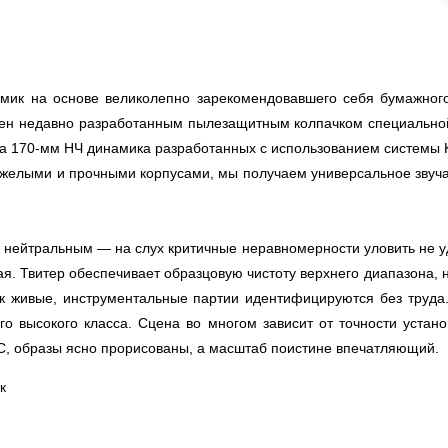
амик на основе великолепно зарекомендовавшего себя бумажног
бжен недавно разработанным пылезащитным колпачком специально
ва 170-мм НЧ динамика разработанных с использованием системы Kli
тяжелыми и прочными корпусами, мы получаем универсальное зву
 нейтральным — на слух критичные неравномерности уловить не уда
ая. Твитер обеспечивает образцовую чистоту верхнего диапазона, н
ак живые, инструментальные партии идентифицируются без труда. 
о высокого класса. Сцена во многом зависит от точности устано
С, образы ясно прорисованы, а масштаб поистине впечатляющий.
к