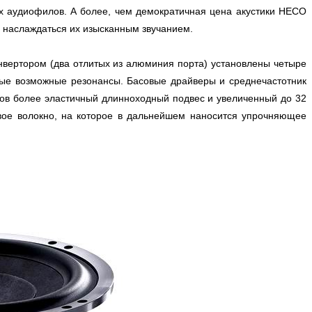
х аудиофилов. А более, чем демократичная цена акустики HECO
ка наслаждаться их изысканным звучанием.
нвертором (два отлитых из алюминия порта) установлены четыре
ые возможные резонансы. Басовые драйверы и среднечастотник
ков более эластичный длинноходный подвес и увеличенный до 32
овое волокно, на которое в дальнейшем наносится упрочняющее