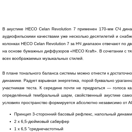
В акустике HECO Celan Revolution 7 применен 170-мм СЧ дин
аудиофильскими качествами уже несколько десятилетий и сна
колонках HECO Celan Revolution 7 за НЧ диапазон отвечают по д
на основе бумажных диффузоров «HECO Kraft». В сочетании с 
всех воображаемых музыкальных стилей.
В плане тонального баланса системы можно отнести к достаточно
динамике. Радует взрывная энергетика, порой буквально ураганн
участникам теста. К середине почти не придраться — голоса к
определённый тембральный шарм, свойственный акустике самог
условиях пространство формируется абсолютно независимо от А
Принцип 3-сторонний басовый рефлекс, напольный динами
2 x 6,5-дюймовый сабвуфер
1 х 6,5 "среднечастотный