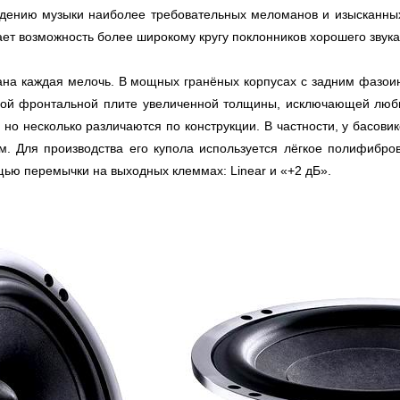
едению музыки наиболее требовательных меломанов и изысканны
 дает возможность более широкому кругу поклонников хорошего зву
умана каждая мелочь. В мощных гранёных корпусах с задним фазои
ной фронтальной плите увеличенной толщины, исключающей люб
о несколько различаются по конструкции. В частности, у басови
см. Для производства его купола используется лёгкое полифибр
щью перемычки на выходных клеммах: Linear и «+2 дБ».