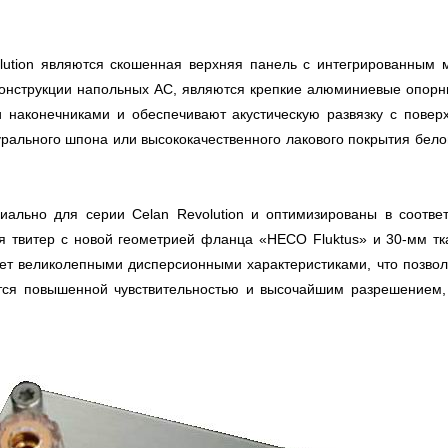
ution являются скошенная верхняя панель с интегрированным м
конструкции напольных АС, являются крепкие алюминиевые опор
наконечниками и обеспечивают акустическую развязку с поверхн
турального шпона или высококачественного лакового покрытия белог
иально для серии Celan Revolution и оптимизированы в соответ
тся твитер с новой геометрией фланца «HECO Fluktus» и 30-мм 
ет великолепными дисперсионными характеристиками, что позволя
ется повышенной чувствительностью и высочайшим разрешением,