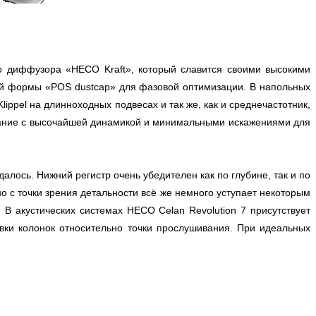
о диффузора «HECO Kraft», который славится своими высокими
й формы «POS dustcap» для фазовой оптимизации. В напольных
ppel на длинноходных подвесах и так же, как и среднечастотник,
чание с высочайшей динамикой и минимальными искажениями для
лось. Нижний регистр очень убедителен как по глубине, так и по
о с точки зрения детальности всё же немного уступает некоторым
В акустических системах HECO Celan Revolution 7 присутствует
вки колонок относительно точки прослушивания. При идеальных