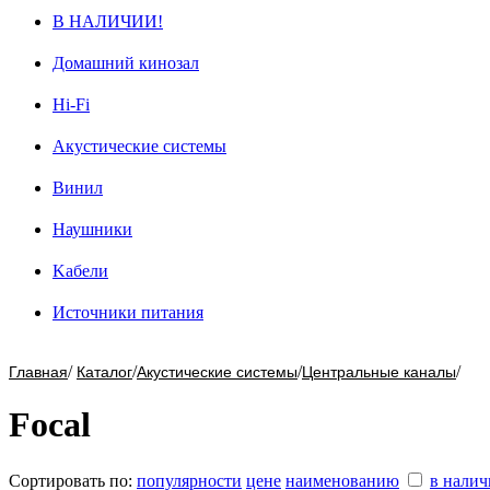
В НАЛИЧИИ!
Домашний кинозал
Hi-Fi
Акустические системы
Винил
Наушники
Kабели
Источники питания
/
/
/
/
Главная
Каталог
Акустические системы
Центральные каналы
Focal
Сортировать по:
популярности
цене
наименованию
в нали