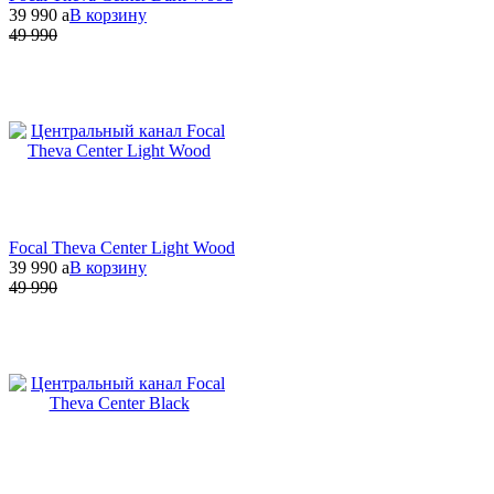
39 990
a
В корзину
49 990
Focal Theva Center Light Wood
39 990
a
В корзину
49 990